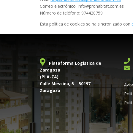
Correo electrónico:
info@prohabitat.com.es
Número de teléfono: 974428759
Esta política de cookies se ha sincronizado con
Plataforma Logística de
Zaragoza
(PLA-ZA)
Calle Messina, 5 – 50197
Avis
Zaragoza
Polí
Polí