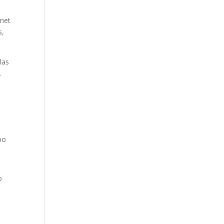
rnet
s,
las
.
po
o