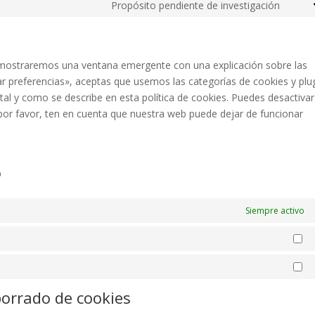
Propósito pendiente de investigación
Cons
to
servi
vario
e mostraremos una ventana emergente con una explicación sobre las
r preferencias», aceptas que usemos las categorías de cookies y plu
al y como se describe en esta política de cookies. Puedes desactivar
por favor, ten en cuenta que nuestra web puede dejar de funcionar
o
Siempre activo
Es
Ma
borrado de cookies