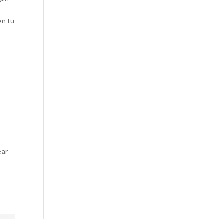
en tu
ear